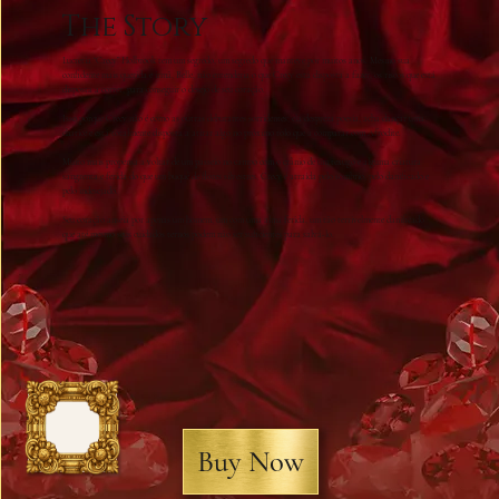
The Story
Lucretia “Crecy” Holbrook tem um segredo, um segredo que manteve por muitos anos. Mesmo sua
confidente mais querida e irmã, Belle, não entenderia o que Crecy está disposta a fazer, os riscos que está
disposta a correr, para conseguir o desejo de seu coração.
Isso porque Crecy não é como as outras debutantes sorridentes; ela despreza poesia, acha dançar uma
chatice e está totalmente disposta a atirar algo no próximo tolo que a comparar com Afrodite.
Muito mais propensa a voltar de um passeio no campo com o crânio de um texugo e alguma criatura
sangrenta e ferida do que um buquê de flores silvestres, Crecy é atraída pelo sombrio, pelo danificado e
pelo indesejado.
Seu coração anseia por apenas um homem, um com uma alma ferida, um tão terrivelmente danificado
que até mesmo seus cuidados ternos podem não ser suficientes para salvá-lo.
Buy Now