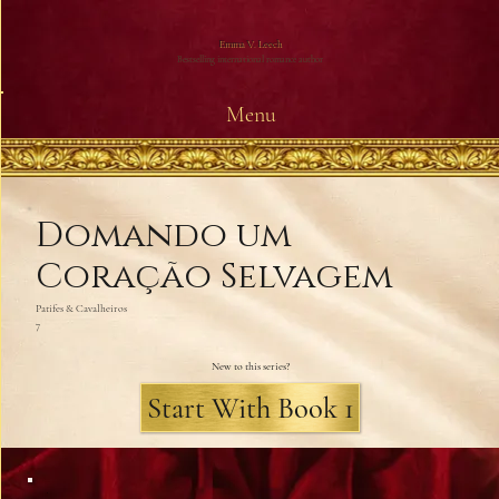
Emma V. Leech
Bestselling international romance author
Menu
Domando um
Coração Selvagem
Patifes & Cavalheiros
7
New to this series?
Start With Book 1