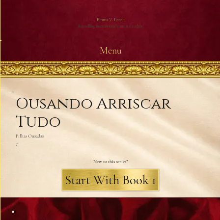
Emma V. Leech
Bestselling international romance author
Menu
Ousando Arriscar
Tudo
Filhas Ousadas
7
New to this series?
Start With Book 1