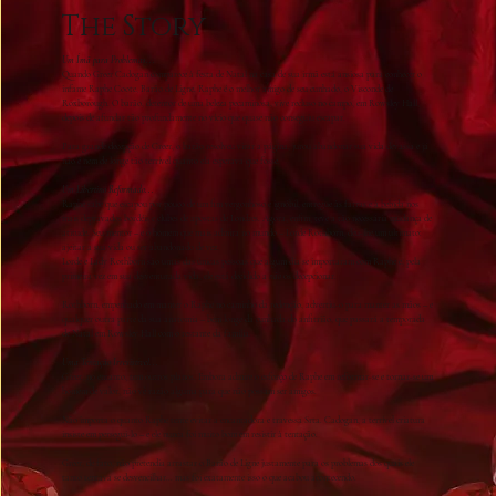
The Story
Um Ímã para Problemas...
Quando Greer Cadogan comparece à festa de Natal na casa de sua irmã está ansiosa para conhecer o
infame Raphe Coote, Barão de Ligne. Raphe é o melhor amigo de seu cunhado, o Visconde de
Roxborough. O barão, detentor de uma beleza pecaminosa, vive recluso no campo, em Rowsley Hall,
depois de afundar tão profundamente no vício que quase não conseguiu escapar.
Para grande decepção de Greer, o barão resolveu virar a página, jurou abandonar sua vida devassa e já
não é nem de longe tão terrível quanto ela esperava que fosse.
Um Libertino Reformado...
Raphe sabe que escapou por pouco de um fim vergonhoso e ignóbil, entregue às farras e à bebida nos
mais depravados bordéis e clubes de apostas de Londres. Agora, enfim, teve a tão necessária mudança de
atitude. Seu mentor – e o homem que mais admira no mundo – Lorde Rothborn, deu-lhe um ultimato:
ajeitar a sua vida ou ser abandonado de vez.
Lorde e Lady Rothborn são umas das únicas pessoas que algum dia se importaram com Raphe e, pela
primeira vez em sua desventurada vida, ele está decidido a
não
os decepcionar.
Rothborn, empenhado em manter o Raphe no caminho da redenção, advertiu-o para manter as mãos – e
qualquer outra parte da sua anatomia – bem longe da cunhada do anfitrião, que passará a temporada
de Natal em Rowsley Hall com o restante da família.
Uma Tentação Irresistível...
Greer, no entanto, tem outros planos. Embora admire o esforço de Raphe em reformar-se e tornar-se um
homem de valor, não vê razão alguma para que não possam ser amigos.
Não importa o quanto Raphe tente evitar a encantadora e travessa Srta. Cadogan, a terrível criatura
insiste em persegui-lo – e ele nunca foi muito bom em resistir à tentação.
Greer, de fato, não pretendia arrastar o Barão de Ligne justamente para os problemas dos quais ele
tanto tentava se desvencilhar... mas foi exatamente isso o que acabou acontecendo.